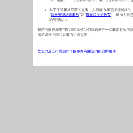
為「精益」、「六西格瑪綠帶」或「六西格瑪黑帶」
為了保證相當可觀的改進，人員能力和意識是關鍵的。
“
質量管理培訓服務
”及“
職業和技術教育
”，增加人員
的管理能力。
我們的服務和專門知識範圍使我們能夠擔任一個非常有效的質量
滿足遍佈中國和香港的組織需要。
繫我們及安排與顧問了解更多有關我們的顧問服務