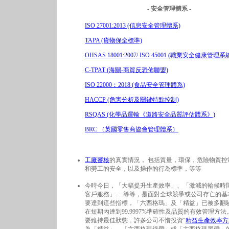
- 安全管理體系 -
ISO 27001:2013 (信息安全管理體系)
TAPA (貨物保全標準)
OHSAS 18001:2007/ ISO 45001 (職業安全健康管理系
C-TPAT (海關-商貿反恐佈聯盟)
ISO 22000︰2018 (食品安全管理體系)
HACCP (危害分析及關鍵特點控制)
RSQAS (化學品運輸《道路安全品質評估體系》)
BRC （英國零售商協會管理體系）
工廠審核
的真實情況， 包括質量，環保，危險物質控
和勞工的安全，以及操作的行為標準，等等
今時今日，「大幅提升生產效率」、「激減的輪候時
客戶服務」.....等等，是面對全球競爭或公司存亡的
要達到這些指標，「六西格瑪」及「精益」已被多翻
在短期內達到99.9997%準確性及品質的有效管理方法
要維持最佳狀態，許多公司不惜投資"
精益生產效率方